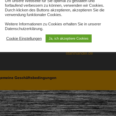
Um unsere Webseite für Sie optimal zu gestalten und
fortlaufend verbessern zu können, verwenden wir Cookies.
So finden Sie zu uns
Durch klicken des Buttons akzeptieren, akzeptieren Sie die
Fritsch GmbH
verwendung funktionaler Cookies.
Stahlhandel
Weitere Informationen zu Cookies erhalten Sie in unserer
Am Schlachthof 5
Datenschutzerklärung.
64625 Bensheim
Cookie Einstellungen
Ja, ich akzeptiere Cookies
Tel.: 0 62 51 / 800 88 – 0
Email: info@fritsch-
stahlhandel.de
gemeine Geschäftsbedingungen