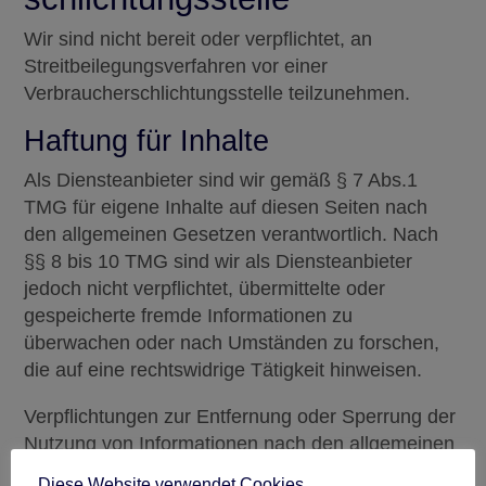
Wir sind nicht bereit oder verpflichtet, an
Streitbeilegungsverfahren vor einer
Verbraucherschlichtungsstelle teilzunehmen.
Haftung für Inhalte
Als Diensteanbieter sind wir gemäß § 7 Abs.1
TMG für eigene Inhalte auf diesen Seiten nach
den allgemeinen Gesetzen verantwortlich. Nach
§§ 8 bis 10 TMG sind wir als Diensteanbieter
jedoch nicht verpflichtet, übermittelte oder
gespeicherte fremde Informationen zu
überwachen oder nach Umständen zu forschen,
die auf eine rechtswidrige Tätigkeit hinweisen.
Verpflichtungen zur Entfernung oder Sperrung der
Nutzung von Informationen nach den allgemeinen
Gesetzen bleiben hiervon unberührt. Eine
Diese Website verwendet Cookies