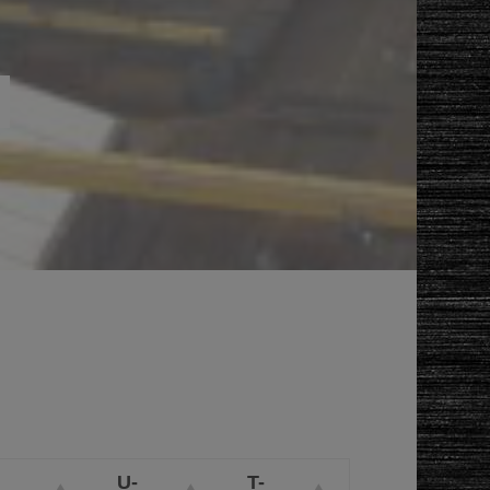
U-
T-