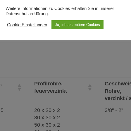
Weitere Informationen zu Cookies erhalten Sie in unserer
Datenschutzerklärung.
Cookie Einstellungen
Ja, ich akzeptiere Cookies
,
Profilrohre,
Geschweis
feuerverzinkt
Rohre,
verzinkt /
,5
20 x 20 x 2
3/8" - 2"
30 x 30 x 2
50 x 30 x 2