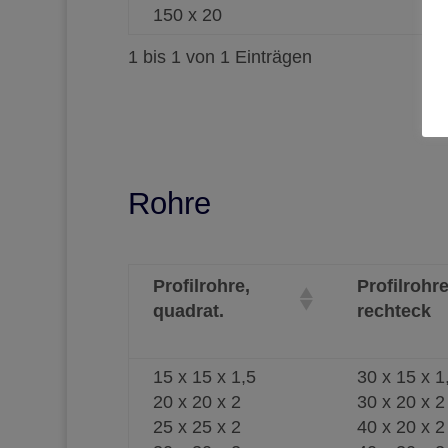
150 x 20
1 bis 1 von 1 Einträgen
Rohre
Profilrohre,
Profilrohre
quadrat.
rechteck
15 x 15 x 1,5
30 x 15 x 1
20 x 20 x 2
30 x 20 x 2
25 x 25 x 2
40 x 20 x 2