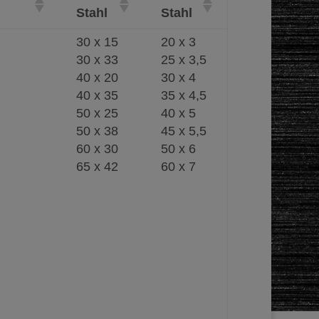
Stahl
Stahl
30 x 15
20 x 3
30 x 33
25 x 3,5
40 x 20
30 x 4
40 x 35
35 x 4,5
50 x 25
40 x 5
50 x 38
45 x 5,5
60 x 30
50 x 6
65 x 42
60 x 7