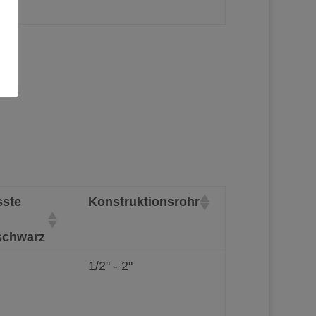
ste
Konstruktionsrohr
 schwarz
1/2" - 2"