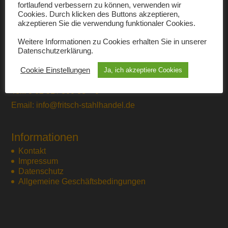
fortlaufend verbessern zu können, verwenden wir
Cookies. Durch klicken des Buttons akzeptieren,
So finden Sie zu uns
akzeptieren Sie die verwendung funktionaler Cookies.
Fritsch GmbH
Weitere Informationen zu Cookies erhalten Sie in unserer
Stahlhandel
Datenschutzerklärung.
Am Schlachthof 5
Cookie Einstellungen
Ja, ich akzeptiere Cookies
64625 Bensheim
Tel.: 0 62 51 / 800 88 – 0
Email: info@fritsch-stahlhandel.de
Informationen
Kontakt
Impressum
Datenschutz
Allgemeine Geschäftsbedingungen