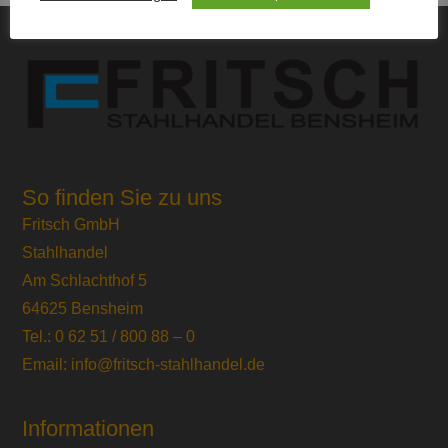
So finden Sie zu uns
Fritsch GmbH
Stahlhandel
Am Schlachthof 5
64625 Bensheim
Tel.: 0 62 51 / 800 88 – 0
Email: info@fritsch-stahlhandel.de
Informationen