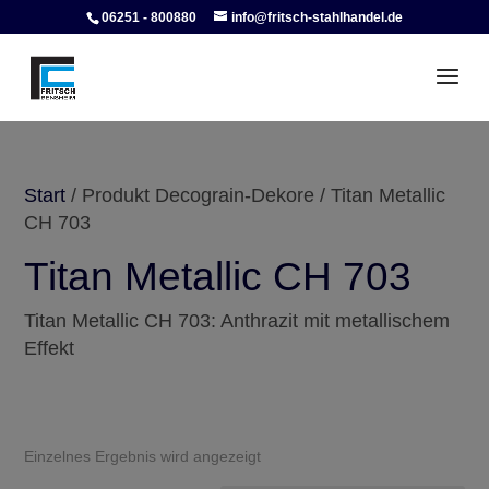
06251 - 800880
info@fritsch-stahlhandel.de
Start
/ Produkt Decograin-Dekore / Titan Metallic
CH 703
Titan Metallic CH 703
Titan Metallic CH 703: Anthrazit mit metallischem
Effekt
Einzelnes Ergebnis wird angezeigt