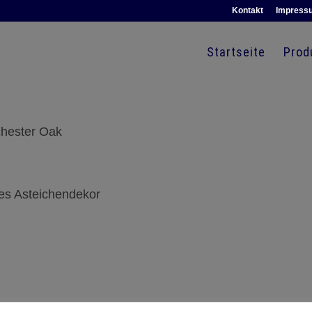
Kontakt
Impress
Startseite
Prod
chester Oak
es Asteichendekor