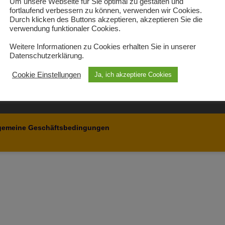
Um unsere Webseite für Sie optimal zu gestalten und
Fritsch GmbH
fortlaufend verbessern zu können, verwenden wir Cookies.
Stahlhandel
Durch klicken des Buttons akzeptieren, akzeptieren Sie die
verwendung funktionaler Cookies.
Am Schlachthof 5
64625 Bensheim
Weitere Informationen zu Cookies erhalten Sie in unserer
Datenschutzerklärung.
Tel.: 0 62 51 / 800 88 – 0
Email: info@fritsch-
Cookie Einstellungen
Ja, ich akzeptiere Cookies
stahlhandel.de
gemeine Geschäftsbedingungen